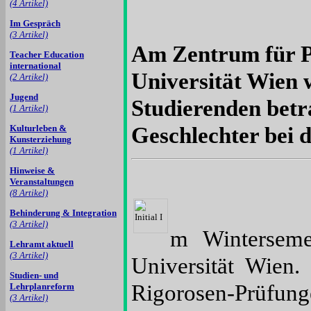
(4 Artikel)
Im Gespräch
(3 Artikel)
Am Zentrum für Pu
Teacher Education
international
Universität Wien 
(2 Artikel)
Jugend
Studierenden betra
(1 Artikel)
Kulturleben &
Geschlechter bei d
Kunsterziehung
(1 Artikel)
Hinweise &
Veranstaltungen
(8 Artikel)
Behinderung & Integration
(3 Artikel)
m Winterseme
Lehramt aktuell
(3 Artikel)
Universität Wien.
Studien- und
Rigorosen-Prüfung
Lehrplanreform
(3 Artikel)