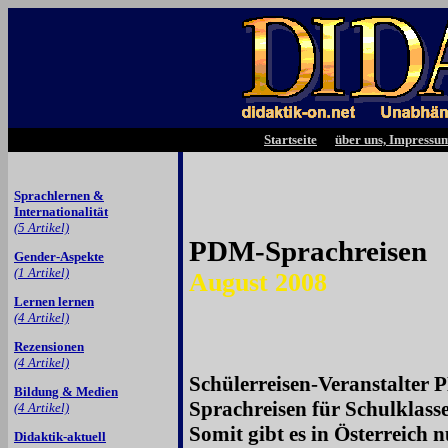
Startseite
über uns, Impressu
Sprachlernen &
Internationalität
(5 Artikel)
PDM-Sprachreisen
Gender-Aspekte
(1 Artikel)
August 2008
Lernen lernen
(4 Artikel)
Rezensionen
(4 Artikel)
Schülerreisen-Veranstalter P
Bildung & Medien
Sprachreisen für Schulklass
(4 Artikel)
Somit gibt es in Österreich n
Didaktik-aktuell