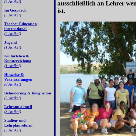
(4 Artikel)
ausschließlich an Lehrer wen
ist.
Im Gespräch
(3 Artikel)
Teacher Education
international
(2 Artikel)
Jugend
(1 Artikel)
Kulturleben &
Kunsterziehung
(1 Artikel)
Hinweise &
Veranstaltungen
(8 Artikel)
Behinderung & Integration
(3 Artikel)
Lehramt aktuell
(3 Artikel)
Studien- und
Lehrplanreform
(3 Artikel)