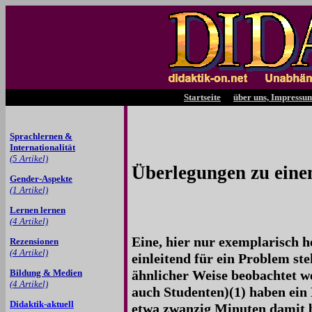
Startseite
über uns, Impressu
Sprachlernen &
Internationalität
(5 Artikel)
Überlegungen zu eine
Gender-Aspekte
(1 Artikel)
Lernen lernen
(4 Artikel)
Eine, hier nur exemplarisch he
Rezensionen
(4 Artikel)
einleitend für ein Problem st
Bildung & Medien
ähnlicher Weise beobachtet w
(4 Artikel)
auch Studenten)(1) haben ein 
Didaktik-aktuell
etwa zwanzig Minuten damit b