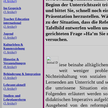
(4 Artikel)
Beginn der Unterrichtszeit tri
Im Gespräch
und bittet Sie, schnell noch e
(3 Artikel)
Präsentation herzustellen. 
Teacher Education
zu der Situation, dass die Re
international
(2 Artikel)
Tafelbild entwerfen wollen un
gerichteten Frage »Ha’m Sie 
Jugend
(1 Artikel)
versuchen.
Kulturleben &
Kunsterziehung
(1 Artikel)
Hinweise &
Veranstaltungen
iese beinahe alltägliche
(8 Artikel)
weit weniger problem
Behinderung & Integration
Nichteinhaltung von sozialen
(3 Artikel)
Lernenden am Unterricht und s
Lehramt aktuell
die umrissene Situation ei
(3 Artikel)
Folgenden erläutert werden so
Studien- und
didaktischen Imperativs aufgel
Lehrplanreform
(3 Artikel)
Ausgehend von den reformpä