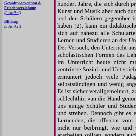
Gewaltpraevention &
hundert Jahre, die sich durch p
Friedenserziehung
Kunst und Musik aber auch durc
(2 Artikel)
und den Schülern gegenüber in
Bildung
haben (2), kann ein didaktisch
(3 Artikel)
sich auf nahezu alle Schularte
Lernen und Studieren an der Uni
Der Versuch, den Unterricht aus
scholastischen Formen des Leh
im Unterricht heute nicht m
zentrierte Sozial- und Unterri
ermuntert jedoch viele Päd
selbstständigen und wenig ange
Es ist sicher verallgemeinert, 
schlechthin »an die Hand geno
uns einige Schüler und Studen
und streben. Dennoch gibt es 
Lernenden, die offenbar vom 
nicht nur beibringt, wie und 
erarbeiten sollten, sondern a