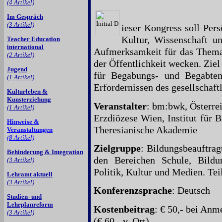
(4 Artikel)
Im Gespräch
(3 Artikel)
ieser Kongress soll Pers
Kultur, Wissenschaft u
Teacher Education
international
Aufmerksamkeit für das Thema
(2 Artikel)
der Öffentlichkeit wecken. Ziel 
Jugend
für Begabungs- und Begabte
(1 Artikel)
Erfordernissen des gesellschaft
Kulturleben &
Kunsterziehung
Veranstalter
: bm:bwk, Österrei
(1 Artikel)
Erzdiözese Wien, Institut für 
Hinweise &
Theresianische Akademie
Veranstaltungen
(8 Artikel)
Zielgruppe
: Bildungsbeauftragt
Behinderung & Integration
den Bereichen Schule, Bildu
(3 Artikel)
Politik, Kultur und Medien. Te
Lehramt aktuell
(3 Artikel)
Konferenzsprache
: Deutsch
Studien- und
Lehrplanreform
Kostenbeitrag
: € 50,- bei Anm
(3 Artikel)
(€ 60,- v. Ort)