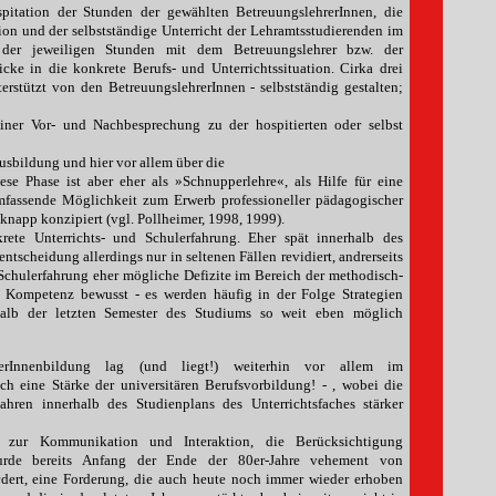
itation der Stunden der gewählten BetreuungslehrerInnen, die
ion und der selbstständige Unterricht der Lehramtsstudierenden im
 der jeweiligen Stunden mit dem Betreuungslehrer bzw. der
cke in die konkrete Berufs- und Unterrichtssituation. Cirka drei
erstützt von den BetreuungslehrerInnen - selbstständig gestalten;
iner Vor- und Nachbesprechung zu der hospitierten oder selbst
sbildung und hier vor allem über die
se Phase ist aber eher als »Schnupperlehre«, als Hilfe für eine
mfassende Möglichkeit zum Erwerb professioneller pädagogischer
 knapp konzipiert (vgl. Pollheimer, 1998, 1999).
ete Unterrichts- und Schulerfahrung. Eher spät innerhalb des
ntscheidung allerdings nur in seltenen Fällen revidiert, andrerseits
Schulerfahrung eher mögliche Defizite im Bereich der methodisch-
n Kompetenz bewusst - es werden häufig in der Folge Strategien
rhalb der letzten Semester des Studiums so weit eben möglich
erInnenbildung lag (und liegt!) weiterhin vor allem im
uch eine Stärke der universitären Berufsvorbildung! - , wobei die
ahren innerhalb des Studienplans des Unterrichtsfaches stärker
g, zur Kommunikation und Interaktion, die Berücksichtigung
wurde bereits Anfang der Ende der 80er-Jahre vehement von
dert, eine Forderung, die auch heute noch immer wieder erhoben