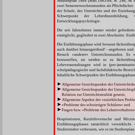
Studienplan 1984 (MBl.1983/84, St. 24b, Nr. 4
zwei Semesterwochenstunden als Pflichtfächer: 
der Schule, des Unterrichts und der Erziehun
Schwerpunkt der LehrerInnenbildung, v
Entwicklungspsychologie.
Die seit Jahrzehnten immer wieder geforder
ermöglicht, gegliedert in zwei Abschnitte: Ei
Die Einführungsphase wird bewusst fächerüberg
auch darüber hinausgreifend! - angeboten und e
Besuch »anderer« Unterrichtsstunden. Es w
herzustellen, sie werden so zu fächerüber
Lehrveranstaltungen wird in (pro-)seminari
schulpädagogische und fachdidaktische Bereich
Inhaltliche Schwerpunkte der Einführungsphase
Allgemeine Gesichtspunkte der Unterrichtsbe
Allgemeine Gesichtspunkte der Unterrichtsp
Relation zur Unterrichtsrealität gesetzt,
Allgemeine Aspekte der »erziehlichen Probl
»Probleme des schwierigen Schülers« und
Fragen bzw. »Probleme des Lehrerverhaltens
Hospitationen, Kurzlehrversuche und Micro
Einführungsphasen tatsächlich verwirklicht
Studierenden verbessern, wie es im Studienplan