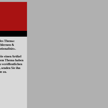
les Thema:
chlernen &
ationalität«.
ie einen Artikel
esem Thema haben
n veröffentlichen
, senden Sie ihn
te zu.