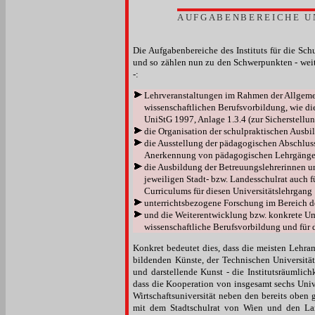
AUFGABENBEREICHE U
Die Aufgabenbereiche des Instituts für die Sc
und so zählen nun zu den Schwerpunkten - wei
-:
Lehrveranstaltungen im Rahmen der Allgeme
wissenschaftlichen Berufsvorbildung, wie d
UniStG 1997, Anlage 1.3.4 (zur Sicherstellu
die Organisation der schulpraktischen Ausbi
die Ausstellung der pädagogischen Abschlus
Anerkennung von pädagogischen Lehrgänge
die Ausbildung der Betreuungslehrerinnen u
jeweiligen Stadt- bzw. Landesschulrat auch 
Curriculums für diesen Universitätslehrgang
unterrichtsbezogene Forschung im Bereich de
und die Weiterentwicklung bzw. konkrete U
wissenschaftliche Berufsvorbildung und für 
Konkret bedeutet dies, dass die meisten Lehra
bildenden Künste, der Technischen Universität
und darstellende Kunst - die Institutsräumlich
dass die Kooperation von insgesamt sechs Univ
Wirtschaftsuniversität neben den bereits oben 
mit dem Stadtschulrat von Wien und den Lan