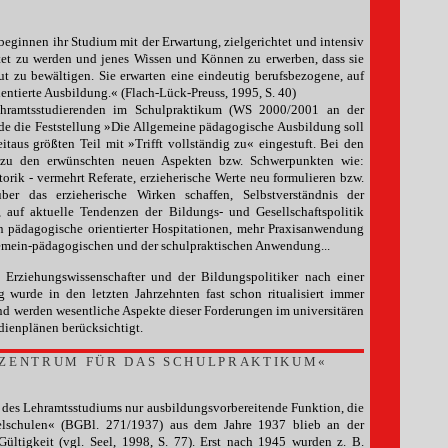
beginnen ihr Studium mit der Erwartung, zielgerichtet und intensiv
eitet zu werden und jenes Wissen und Können zu erwerben, dass sie
ut zu bewältigen. Sie erwarten eine eindeutig berufsbezogene, auf
entierte Ausbildung.« (Flach-Lück-Preuss, 1995, S. 40)
hramtsstudierenden im Schulpraktikum (WS 2000/2001 an der
rde die Feststellung »Die Allgemeine pädagogische Ausbildung soll
taus größten Teil mit »Trifft vollständig zu« eingestuft. Bei den
 zu den erwünschten neuen Aspekten bzw. Schwerpunkten wie:
rik - vermehrt Referate, erzieherische Werte neu formulieren bzw.
er das erzieherische Wirken schaffen, Selbstverständnis der
, auf aktuelle Tendenzen der Bildungs- und Gesellschaftspolitik
 pädagogische orientierter Hospitationen, mehr Praxisanwendung
gemein-pädagogischen und der schulpraktischen Anwendung...
 Erziehungswissenschafter und der Bildungspolitiker nach einer
g wurde in den letzten Jahrzehnten fast schon ritualisiert immer
nd werden wesentliche Aspekte dieser Forderungen im universitären
ienplänen berücksichtigt.
»ZENTRUM FÜR DAS SCHULPRAKTIKUM«
h des Lehramtsstudiums nur ausbildungsvorbereitende Funktion, die
telschulen« (BGBl. 271/1937) aus dem Jahre 1937 blieb an der
Gültigkeit (vgl. Seel, 1998, S. 77). Erst nach 1945 wurden z. B.