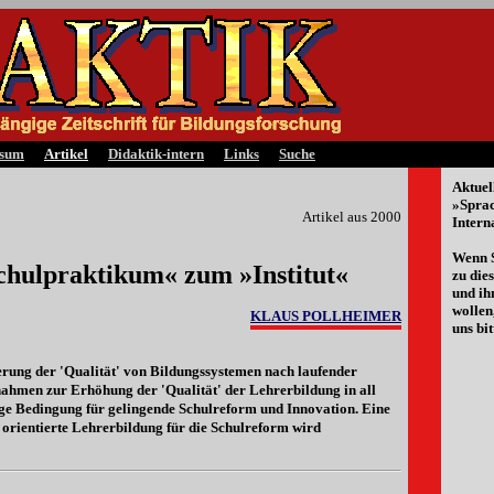
ssum
Artikel
Didaktik-intern
Links
Suche
Aktuel
»Spra
Artikel aus 2000
Intern
Wenn S
chulpraktikum« zum »Institut«
zu di
und ih
wollen
KLAUS POLLHEIMER
uns bit
eigerung der 'Qualität' von Bildungssystemen nach laufender
nahmen zur Erhöhung der 'Qualität' der Lehrerbildung in all
ige Bedingung für gelingende Schulreform und Innovation. Eine
 orientierte Lehrerbildung für die Schulreform wird