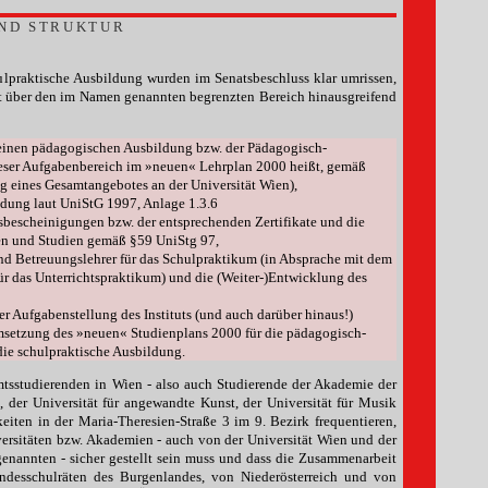
ND STRUKTUR
hulpraktische Ausbildung wurden im Senatsbeschluss klar umrissen,
t über den im Namen genannten begrenzten Bereich hinausgreifend
inen pädagogischen Ausbildung bzw. der Pädagogisch-
ieser Aufgabenbereich im »neuen« Lehrplan 2000 heißt, gemäß
ng eines Gesamtangebotes an der Universität Wien),
ldung laut UniStG 1997, Anlage 1.3.6
sbescheinigungen bzw. der entsprechenden Zertifikate und die
n und Studien gemäß §59 UniStg 97,
nd Betreuungslehrer für das Schulpraktikum (in Absprache mit dem
für das Unterrichtspraktikum) und die (Weiter-)Entwicklung des
r Aufgabenstellung des Instituts (und auch darüber hinaus!)
msetzung des »neuen« Studienplans 2000 für die pädagogisch-
die schulpraktische Ausbildung.
mtsstudierenden in Wien - also auch Studierende der Akademie der
, der Universität für angewandte Kunst, der Universität für Musik
keiten in der Maria-Theresien-Straße 3 im 9. Bezirk frequentieren,
ersitäten bzw. Akademien - auch von der Universität Wien und der
genannten - sicher gestellt sein muss und dass die Zusammenarbeit
desschulräten des Burgenlandes, von Niederösterreich und von