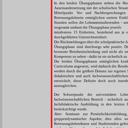
In den beiden Übungsphasen stehen die Hosp
Auseinandersetzung mit der schulischen Situat
Mittelpunkt. Vor- und Nachbesprechungen
Betreuungslehrerin ermöglichen weitere Einbli
Stunden sollen die Lehramtsstudierenden - unt
insgesamt umfasst die Übungsphase jeweils
mindestens 15 Einheiten, bestehend aus je e
durchgeführten Unterrichtseinheit.
Die Rückmeldungen über die schulpraktische Au
Übungsphase sind durchwegs sehr positiv. Die
bewusste Berufsentscheidung und nicht als u
Kompetenz zu sehen - dafür ist sie sicherlich zu
Die beiden Übungsphasen ermöglichen konkr
Curriculums angesetzt, wird dadurch die Berufse
werden durch die größere Distanz zur eigenen 
didaktischen und auch fachwissenschaftliche
entwickelt, diese Defizite doch noch inne
auszugleichen.
Der Schwerpunkt der universitären Lehr
fachwissenschaftlichen Bereich - sicherlich a
fachdidaktische Ausbildung in den letzten J
berücksichtigt wurde.
Aber: Seminare zur Persönlichkeitsbildun
gruppendynamischer Aspekte, dies alles 
BetreuungslehrerInnen und Studierenden gefor