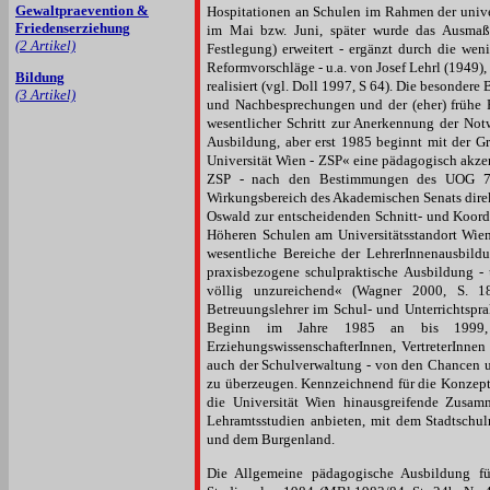
Gewaltpraevention &
Hospitationen an Schulen im Rahmen der unive
Friedenserziehung
im Mai bzw. Juni, später wurde das Ausmaß 
(2 Artikel)
Festlegung) erweitert - ergänzt durch die we
Reformvorschläge - u.a. von Josef Lehrl (1949)
Bildung
realisiert (vgl. Doll 1997, S 64). Die besonde
(3 Artikel)
und Nachbesprechungen und der (eher) frühe 
wesentlicher Schritt zur Anerkennung der Not
Ausbildung, aber erst 1985 beginnt mit der G
Universität Wien - ZSP« eine pädagogisch akzent
ZSP - nach den Bestimmungen des UOG 75 a
Wirkungsbereich des Akademischen Senats direkt
Oswald zur entscheidenden Schnitt- und Koordi
Höheren Schulen am Universitätsstandort Wie
wesentliche Bereiche der LehrerInnenausbild
praxisbezogene schulpraktische Ausbildung -
völlig unzureichend« (Wagner 2000, S. 18
Betreuungslehrer im Schul- und Unterrichtspr
Beginn im Jahre 1985 an bis 1999, ge
ErziehungswissenschafterInnen, VertreterInnen
auch der Schulverwaltung - von den Chancen 
zu überzeugen. Kennzeichnend für die Konzept
die Universität Wien hinausgreifende Zusamm
Lehramtsstudien anbieten, mit dem Stadtschul
und dem Burgenland.
Die Allgemeine pädagogische Ausbildung fü