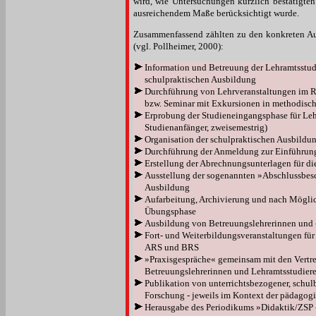
wird, wie Untersuchungen kürzlich bestätigten 
ausreichendem Maße berücksichtigt wurde.
Zusammenfassend zählten zu den konkreten Au
(vgl. Pollheimer, 2000):
Information und Betreuung der Lehramtsstu
schulpraktischen Ausbildung
Durchführung von Lehrveranstaltungen im R
bzw. Seminar mit Exkursionen in methodisch
Erprobung der Studieneingangsphase für Leh
Studienanfänger, zweisemestrig)
Organisation der schulpraktischen Ausbildu
Durchführung der Anmeldung zur Einführun
Erstellung der Abrechnungsunterlagen für di
Ausstellung der sogenannten »Abschlussbes
Ausbildung
Aufarbeitung, Archivierung und nach Möglich
Übungsphase
Ausbildung von Betreuungslehrerinnen und -
Fort- und Weiterbildungsveranstaltungen fü
ARS und BRS
»Praxisgespräche« gemeinsam mit den Vertret
Betreuungslehrerinnen und Lehramtsstudiere
Publikation von unterrichtsbezogener, schu
Forschung - jeweils im Kontext der pädagog
Herausgabe des Periodikums »Didaktik/ZSP -a