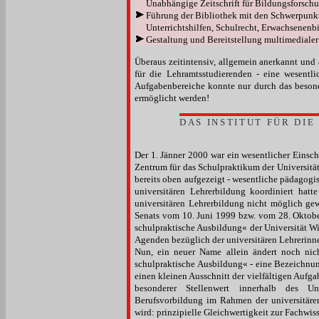
Unabhängige Zeitschrift für Bildungsforsch
Führung der Bibliothek mit den Schwerpun
Unterrichtshilfen, Schulrecht, Erwachsenenb
Gestaltung und Bereitstellung multimediale
Überaus zeitintensiv, allgemein anerkannt und 
für die Lehramtsstudierenden - eine wesentli
Aufgabenbereiche konnte nur durch das besond
ermöglicht werden!
DAS INSTITUT FÜR DI
Der 1. Jänner 2000 war ein wesentlicher Einsch
Zentrum für das Schulpraktikum der Universität
bereits oben aufgezeigt - wesentliche pädagogi
universitären Lehrerbildung koordiniert hat
universitären Lehrerbildung nicht möglich g
Senats vom 10. Juni 1999 bzw. vom 28. Oktober
schulpraktische Ausbildung« der Universität Wi
Agenden bezüglich der universitären Lehrerinn
Nun, ein neuer Name allein ändert noch nich
schulpraktische Ausbildung« - eine Bezeichnu
einen kleinen Ausschnitt der vielfältigen Aufga
besonderer Stellenwert innerhalb des Univ
Berufsvorbildung im Rahmen der universitären
wird: prinzipielle Gleichwertigkeit zur Fachwiss