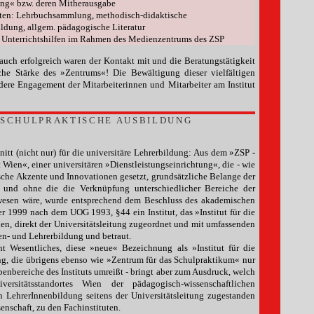
ung« bzw. deren Mitherausgabe
kten: Lehrbuchsammlung, methodisch-didaktische
ildung, allgem. pädagogische Literatur
r Unterrichtshilfen im Rahmen des Medienzentrums des ZSP
auch erfolgreich waren der Kontakt mit und die Beratungstätigkeit
che Stärke des »Zentrums«! Die Bewältigung dieser vielfältigen
ere Engagement der Mitarbeiterinnen und Mitarbeiter am Institut
E SCHULPRAKTISCHE AUSBILDUNG
nitt (nicht nur) für die universitäre Lehrerbildung: Aus dem »ZSP -
 Wien«, einer universitären »Dienstleistungseinrichtung«, die - wie
sche Akzente und Innovationen gesetzt, grundsätzliche Belange der
te und ohne die die Verknüpfung unterschiedlicher Bereiche der
ewesen wäre, wurde entsprechend dem Beschluss des akademischen
 1999 nach dem UOG 1993, §44 ein Institut, das »Institut für die
en, direkt der Universitätsleitung zugeordnet und mit umfassenden
en- und Lehrerbildung und betraut.
t Wesentliches, diese »neue« Bezeichnung als »Institut für die
ng, die übrigens ebenso wie »Zentrum für das Schulpraktikum« nur
benbereiche des Instituts umreißt - bringt aber zum Ausdruck, welch
ersitätsstandortes Wien der pädagogisch-wissenschaftlichen
 LehrerInnenbildung seitens der Universitätsleitung zugestanden
enschaft, zu den Fachinstituten.