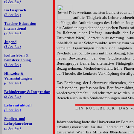
(4 Artikel)
Im Gespräch
ie »weitaus meisten Lehrerstudenten 
(3 Artikel)
auf die Tätigkeit als Lehrer vorber
befähigt, die Anforderungen des Lehrberufes g
Teacher Education
die Anforderungen der pädagogischen Praxis ori
international
Im Rahmen einer Umfrage innerhalb der Le
(2 Artikel)
Universität Wien) - derzeit in Auswertung - wu
Jugend
inhaltlich neuer Schwerpunkte setzen« zum wei
(1 Artikel)
verbalen Ergänzungen finden sich Angaben
Psychologie, Schulwesen mit Praxisbezug, Rheto
Kulturleben &
neues Bewusstsein bei den Studierenden üb
Kunsterziehung
Berufsgruppe LehrerIn, alternative Pädagogik
(1 Artikel)
Bezug nehmen, Methodenvielfalt, frühe Phasen
Hinweise &
der Theorie, die konkrete Verknüpfung der all
Veranstaltungen
Das Forderung der Lehramtsstudierenden, der
(8 Artikel)
umfassenden, professionellen Berufsvorbildun
Behinderung & Integration
wieder vorgebracht - und schrittweise wurden u
(3 Artikel)
Bereich auch in den Studienordnungen und Stud
Lehramt aktuell
EIN RÜCKBLICK: DAS 
(3 Artikel)
Studien- und
Jahrzehntelang hatte die Universität im Bereic
Lehrplanreform
»Prüfungsvorschrift für das Lehramt an Mit
(3 Artikel)
Universität Wien bis Mitte der 80er-Jahre in 