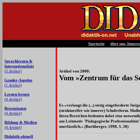
Startseite
über uns, Impre
Sprachlernen &
Internationalität
(5 Artikel)
Artikel von 2000:
Vom »Zentrum für das S
Gender-Aspekte
(1 Artikel)
Lernen lernen
(4 Artikel)
Es »verlangt die (...) stetig eingeforderte St
Rezensionen
(struktureller wie innerer) Schulreform. Maß
(4 Artikel)
ihren Bereichen bedeuten dabei eine notwend
am Leitmotiv 'Pädagogische Professionalität'
Bildung & Medien
unerlässlich.« (Buchberger, 1998, S. 38)
(4 Artikel)
Didaktik-aktuell