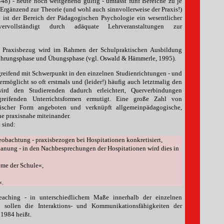
48) - heute noch weitgehend gültig - umfasst fünf Bereiche zu je
Ergänzend zur Theorie (und wohl auch sinnvollerweise der Praxis!)
g ist der Bereich der Pädagogischen Psychologie ein wesentlicher
ervollständigt durch adäquate Lehrveranstaltungen zur
te Praxisbezug wird im Rahmen der Schulpraktischen Ausbildung
nführungsphase und Übungsphase (vgl. Oswald & Hämmerle, 1995).
reifend mit Schwerpunkt in den einzelnen Studienrichtungen - und
rmöglicht so oft erstmals und (leider!) häufig auch letztmalig den
ird den Studierenden dadurch erleichtert, Querverbindungen
greifenden Unterrichtsformen ermutigt. Eine große Zahl von
stischer Form angeboten und verknüpft allgemeinpädagogische,
e praxisnahe miteinander.
 sind:
obachtung - praxisbezogen bei Hospitationen konkretisiert,
lanung - in den Nachbesprechungen der Hospitationen wird dies in
eme der Schule«,
«.
teaching - in unterschiedlichem Maße innerhalb der einzelnen
 - sollen die Interaktions- und Kommunikationsfähigkeiten der
 1984 heißt.