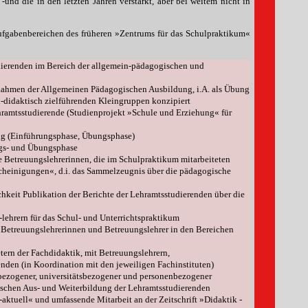
-und die in den letzten Jahren verstärkt, aber bei weitem nicht in
fgabenbereichen des früheren »Zentrums für das Schulpraktikum«
dierenden im Bereich der allgemein-pädagogischen und
ahmen der Allgemeinen Pädagogischen Ausbildung, i.A. als Übung
-didaktisch zielführenden Kleingruppen konzipiert
ramtsstudierende (Studienprojekt »Schule und Erziehung« für
ng (Einführungsphase, Übungsphase)
gs- und Übungsphase
e Betreuungslehrerinnen, die im Schulpraktikum mitarbeiteten
cheinigungen«, d.i. das Sammelzeugnis über die pädagogische
keit Publikation der Berichte der Lehramtsstudierenden über die
lehrern für das Schul- und Unterrichtspraktikum
r Betreuungslehrerinnen und Betreuungslehrer in den Bereichen
ern der Fachdidaktik, mit Betreuungslehrern,
nden (in Koordination mit den jeweiligen Fachinstituten)
lbezogener, universitätsbezogener und personenbezogener
ischen Aus- und Weiterbildung der Lehramtsstudierenden
ktuell« und umfassende Mitarbeit an der Zeitschrift »Didaktik -