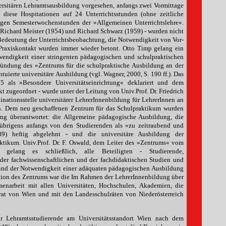
rsitären Lehramtsausbildung vorgesehen, anfangs zwei Vormittage
diese Hospitationen auf 24 Unterrichtsstunden (ohne zeitliche
nigen Semesterwochenstunden der »Allgemeinen Unterrichtslehre«.
, Richard Meister (1954) und Richard Schwarz (1959) - wurden nicht
re Bedeutung der Unterrichtsbeobachtung, die Notwendigkeit von Vor-
Praxiskontakt wurden immer wieder betont. Otto Timp gelang ein
wendigkeit einer stringenten pädagogischen und schulpraktischen
ründung des »Zentrums für die schulpraktische Ausbildung an der
uierte universitäre Ausbildung (vgl. Wagner, 2000, S. 190 ff.). Das
ls »Besondere Universitätseinrichtung« deklariert und dem
 zugeordnet - wurde unter der Leitung von Univ.Prof. Dr. Friedrich
nationsstelle universitärer LehrerInnenbildung für LehrerInnen an
n. Dem neu geschaffenen Zentrum für das Schulpraktikum wurden
ung überantwortet: die Allgemeine pädagogische Ausbildung, die
 übrigens anfangs von den Studierenden als »zu zeitraubend und
9) heftig abgelehnt - und die universitäre Ausbildung der
aktikum. Univ.Prof. Dr. F. Oswald, dem Leiter des »Zentrums« vom
lang es schließlich, alle Beteiligten - Studierende,
 der fachwissenschaftlichen und der fachdidaktischen Studien und
und der Notwendigkeit einer adäquaten pädagogischen Ausbildung
ion des Zentrums war die Im Rahmen der LehrerInnenbildung über
enarbeit mit allen Universitäten, Hochschulen, Akademien, die
rat von Wien und mit den Landesschulräten von Niederösterreich
r Lehramtsstudierende am Universitätsstandort Wien nach dem