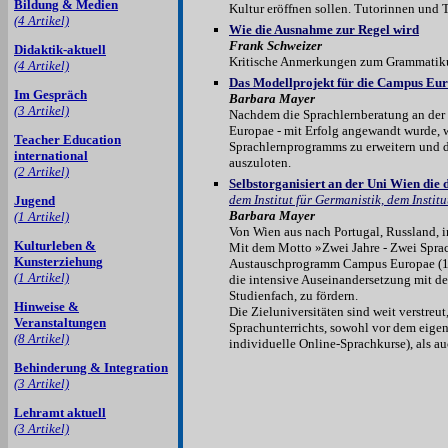
Bildung & Medien
Kultur eröffnen sollen. Tutorinnen und T
(4 Artikel)
Wie die Ausnahme zur Regel wird
Frank Schweizer
Didaktik-aktuell
Kritische Anmerkungen zum Grammatikun
(4 Artikel)
Das Modellprojekt für die Campus Eu
Im Gespräch
Barbara Mayer
(3 Artikel)
Nachdem die Sprachlernberatung an der 
Europae - mit Erfolg angewandt wurde, w
Teacher Education
Sprachlernprogramms zu erweitern und 
international
auszuloten.
(2 Artikel)
Selbstorganisiert an der Uni Wien die 
dem Institut für Germanistik, dem Insti
Jugend
Barbara Mayer
(1 Artikel)
Von Wien aus nach Portugal, Russland, 
Kulturleben &
Mit dem Motto »Zwei Jahre - Zwei Sprach
Kunsterziehung
Austauschprogramm Campus Europae (1) 
(1 Artikel)
die intensive Auseinandersetzung mit de
Studienfach, zu fördern.
Hinweise &
Die Zieluniversitäten sind weit verstreu
Veranstaltungen
Sprachunterrichts, sowohl vor dem eigen
(8 Artikel)
individuelle Online-Sprachkurse), als a
Behinderung & Integration
(3 Artikel)
Lehramt aktuell
(3 Artikel)