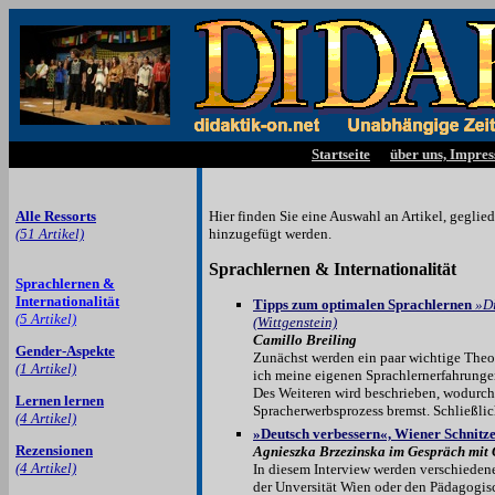
Startseite
über uns, Impre
Alle Ressorts
Hier finden Sie eine Auswahl an Artikel, gegli
(51 Artikel)
hinzugefügt werden.
Sprachlernen & Internationalität
Sprachlernen &
Internationalität
Tipps zum optimalen Sprachlernen
»Di
(5 Artikel)
(Wittgenstein)
Camillo Breiling
Gender-Aspekte
Zunächst werden ein paar wichtige Theo
(1 Artikel)
ich meine eigenen Sprachlernerfahrunge
Des Wei­te­ren wird beschrieben, wodurc
Lernen lernen
Spracherwerbsprozess bremst. Schließlic
(4 Artikel)
»Deutsch verbessern«, Wiener Schnitze
Rezensionen
Agnieszka Brzezinska im Gespräch mit
(4 Artikel)
In diesem Interview werden verschieden
der Unversität Wien oder den Pädagogi