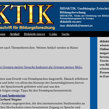
DIDAKTIK. Unabhängige Zeitschrif
Bildungsforschung
DIDAKTIK. Verein zur Förderung von Bildun
Personalmanagement in Europa
didaktik-on.net:
didaktik@utanet.at
Mail:
ssum
Artikel
Didaktik-intern
Links
Suche
didakt
wissen-
edert nach Themenbereichen. Weitere Artikel werden in Kürze
Online
magazi
herau
Verein
von Bi
e Grenzen meiner Sprache bedeuten die Grenzen meiner Welt«
wissen
Perso
in Eur
rien zum Erwerb von Fremdsprachen dargestellt. Danach reflektiere
n und hebe vor allem das Konzept des Auswendiglernens hervor.
h der Spracherwerb gefördert wird und was den
h folgen einige Tipps für den Fremdsprachenunterricht.
l und Authentizität
 Gerhard Wagner
e Ansätze angesprochen, die den internationalen Studierenden an
schen Hochschulen einen bewussteren Zugang zu Sprache und