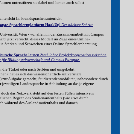
utoren unterstützen sie dabei und lernen auch selbst.
terricht im Fremdsprachenunterricht
ropae-Sprachlernplattform HookUp!
Der nächste Schritt
Universität Wien - vor allem in der Zusammenarbeit mit Campus
ird jetzt versucht, dieses Modell im Zuge eines Online-
die Stärken und Schwächen einer Online-Sprachlernberatung
deutsche Sprache lernen
Zwei Jahre Projektkooperation zwischen
tut für Bildungswissenschaft und Campus Europae.
in die Türkei oder nach Serbien und umgekehrt:
en« hat es sich das wissenschaftlich- universitäre
zur Aufgabe gemacht, Studierendenmobilität, insbesondere durch
r jeweiligen Landessprache in Anbindung an das je eigene
t, doch das Netzwerk steht auf den festen Füßen intensivem
tlichen Beginn des Studienaufenthalts (wie etwa durch
uch während des Auslandsaufenthalts und danach.