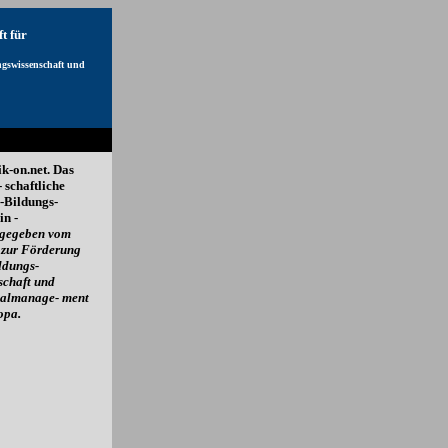
t für
gswissenschaft und
ik-on.net. Das
 schaftliche
-Bildungs-
n -
sgegeben vom
 zur Förderung
ldungs-
schaft und
nalmanage- ment
opa.