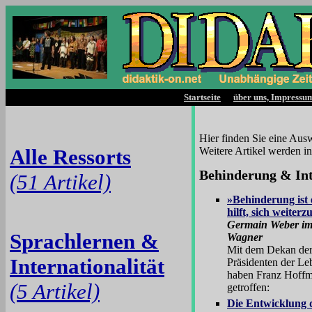
Startseite
über uns, Impressu
Hier finden Sie eine Aus
Alle Ressorts
Weitere Artikel werden i
Behinderung & Int
(51 Artikel)
»Behinderung ist 
hilft, sich weiter
Germain Weber im
Sprachlernen &
Wagner
Mit dem Dekan der 
Internationalität
Präsidenten der Le
haben Franz Hoffm
(5 Artikel)
getroffen:
Die Entwicklung d