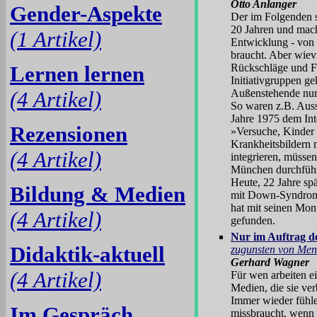
Otto Anlanger
Gender-Aspekte
Der im Folgenden 
20 Jahren und mach
(1 Artikel)
Entwicklung - von 
braucht. Aber wiev
Lernen lernen
Rückschläge und Fr
Initiativgruppen gek
(4 Artikel)
Außenstehende nur
So waren z.B. Auss
Jahre 1975 dem Inte
Rezensionen
»Versuche, Kinder
Krankheitsbildern 
(4 Artikel)
integrieren, müsse
München durchführt
Heute, 22 Jahre spä
Bildung & Medien
mit Down-Syndrom w
hat mit seinen Mo
(4 Artikel)
gefunden.
Nur im Auftrag d
Didaktik-aktuell
zugunsten von Men
Gerhard Wagner
(4 Artikel)
Für wen arbeiten e
Medien, die sie verb
Immer wieder fühl
Im Gespräch
missbraucht, wenn 