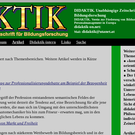
DIDAKTIK. Unabhängige Zeitschrif
Bildungsforschung
DIDAKTIK. Verein zur Förderung von Bildun
Personalmanagement in Europa
didaktik-on.net:
didaktik@utanet.at
Mail:
ssum
Artikel
Didaktik-intern
Links
Suche
Weiter
Themen
edert nach Themenbereichen. Weitere Artikel werden in Kürze
● »ko
orient
● Schu
● Der 
versch
rag zur Professionalisierungsdebatte am Beispiel der Bezogenheit
winkel
g
Unterr
Lebens
griff der Profession entstandenen semantischen Feldes der
histori
erung weist derzeit die Tendenz auf, eine Bezeichnung für alle jene
Sicht 
rden, die man sich im Umgang mit den unterschiedlichsten
didakt
 Automechaniker bis hin zum Friseur - erwarten mag, um in den
Philos
äglichen Lebens zu kommen.
indivi
von Markt und Freiheit
Zeiterl
rungen nach stärkerem Wettbewerb im Bildungsbereich und in der
Artike