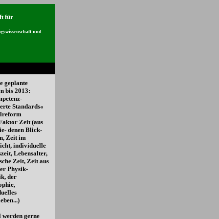
t für
gswissenschaft und
e geplante
 bis 2013:
mpetenz-
ierte Standards«
lreform
Faktor Zeit (aus
ie- denen Blick-
n, Zeit im
icht, individuelle
zeit, Lebensalter,
sche Zeit, Zeit aus
der Physik-
ik, der
ophie,
duelles
eben...)
l werden gerne