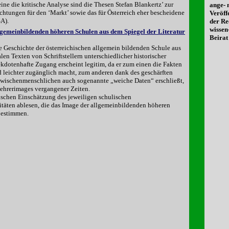
ine die kritische Analyse sind die Thesen Stefan Blankertz’ zur
ange-
htungen für den ‘Markt’ sowie das für Österreich eher bescheidene
Veröff
SA).
der Re
wissen
lgemeinbildenden höheren Schulen aus dem Spiegel der Literatur
Beirat 
ie Geschichte der österreichischen allgemein bildenden Schule aus
len Texten von Schriftstellern unterschiedlicher historischer
kdotenhafte Zugang erscheint legitim, da er zum einen die Fakten
d leichter zugänglich macht, zum anderen dank des geschärften
 Zwischenmenschlichen auch sogenannte „weiche Daten“ erschließt,
Lehrerimages vergangener Zeiten.
ischen Einschätzung des jeweiligen schulischen
äten ablesen, die das Image der allgemeinbildenden höheren
bestimmen.