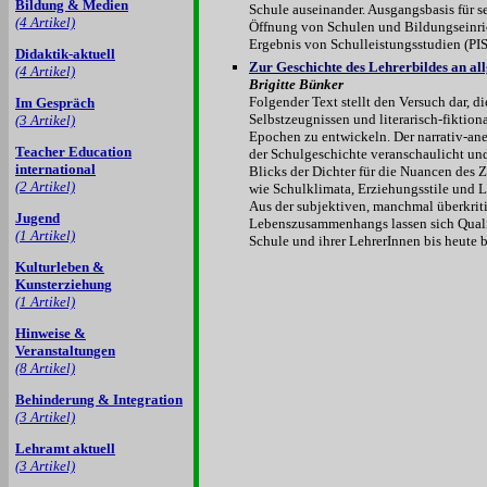
Bildung & Medien
Schule auseinander. Ausgangsbasis für se
(4 Artikel)
Öffnung von Schulen und Bildungseinric
Ergebnis von Schulleistungsstudien (PI
Didaktik-aktuell
Zur Geschichte des Lehrerbildes an al
(4 Artikel)
Brigitte Bünker
Folgender Text stellt den Versuch dar, d
Im Gespräch
Selbstzeugnissen und literarisch-fiktiona
(3 Artikel)
Epochen zu entwickeln. Der narrativ-ane
Teacher Education
der Schulgeschichte veranschaulicht un
international
Blicks der Dichter für die Nuancen des
(2 Artikel)
wie Schulklimata, Erziehungsstile und 
Aus der subjektiven, manchmal überkrit
Jugend
Lebenszusammenhangs lassen sich Qualit
(1 Artikel)
Schule und ihrer LehrerInnen bis heute 
Kulturleben &
Kunsterziehung
(1 Artikel)
Hinweise &
Veranstaltungen
(8 Artikel)
Behinderung & Integration
(3 Artikel)
Lehramt aktuell
(3 Artikel)