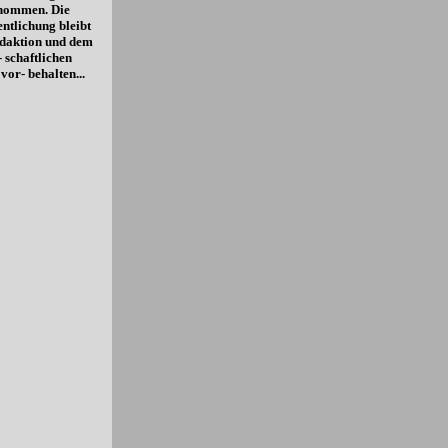
 nommen. Die
entlichung bleibt
daktion und dem
- schaftlichen
vor- behalten...