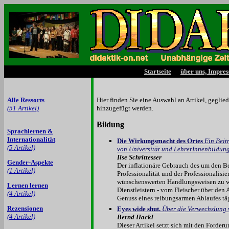
Startseite
über uns, Impre
Alle Ressorts
Hier finden Sie eine Auswahl an Artikel, gegli
(51 Artikel)
hinzugefügt werden.
Bildung
Sprachlernen &
Internationalität
Die Wirkungsmacht des Ortes
Ein Beit
(5 Artikel)
von Universität und LehrerInnenbildun
Ilse Schrittesser
Gender-Aspekte
Der inflationäre Gebrauch des um den Be
(1 Artikel)
Professionalität und der Professionalisi
wünschenswerten Handlungsweisen zu we
Lernen lernen
Dienstleistern - vom Fleischer über den
(4 Artikel)
Genuss eines reibungsarmen Ablaufes t
Rezensionen
Eyes wide shut.
Über die Verwechslung 
(4 Artikel)
Bernd Hackl
Dieser Artikel setzt sich mit den Forde