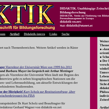
DIDAKTIK. Unabhängige Zeitschrif
Bildungsforschung
DIDAKTIK. Verein zur Förderung von Bildun
Personalmanagement in Europa
didaktik-on.net:
didaktik@utanet.at
Mail:
ssum
Artikel
Didaktik-intern
Links
Suche
Weiter
Themen
edert nach Themenbereichen. Weitere Artikel werden in Kürze
● »ko
orient
● Schu
● Der 
versch
nger
Vizerektor der Universität Wien von 1999 bis 2011
winkel
und Barbara Mayer im Gespräch mit Arthur Mettinger
Unterr
ers als Vizerektor der Universität Wien läuft mit Beginn des
Lebens
 Interview geht es neben biographischen Stationen um die
histori
nnen- und Lehrerausbildung, um aktuelle Entwicklungen der
Sicht 
behinderten Studierenden.
didakt
e der Hörigkeit!
Kurt Scholz zur Restitutionsfrage, über
Philos
ischenkriegszeit bis PISA
indivi
Zeiterl
atspräsident Dr. Kurt Scholz und Beauftragter für
fredakteur Gerhard Wagner von didaktik-on.net
Artike