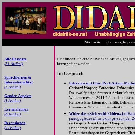
Startseite
über uns, Impre
Alle Ressorts
Hier finden Sie eine Auswahl an Artikel, gegli
(51 Artikel)
hinzugefügt werden.
Im Gespräch
Sprachlernen &
Internationalität
Interview mit Univ. Prof. Arthur Metti
(5 Artikel)
Gerhard Wagner, Katharina Zabransky 
Die zwölfjährige Amtszeit Arthur Metting
Gender-Aspekte
Wintersemesters 2011/12 aus. In diesem
(1 Artikel)
Kernbereiche Internationalität, Lehreri
Universität Wien und die Situation von 
Lernen lernen
Wider das »Sich-wohl-Fühlen« im Haus
(4 Artikel)
pädagogische Entwicklungen von der Zw
Rezensionen
im Gespräch mit Gerhard Wagner
(4 Artikel)
Der ehemalige amtsführende Stadtschzulr
Restitutionsfragen im Gespräch mit Che