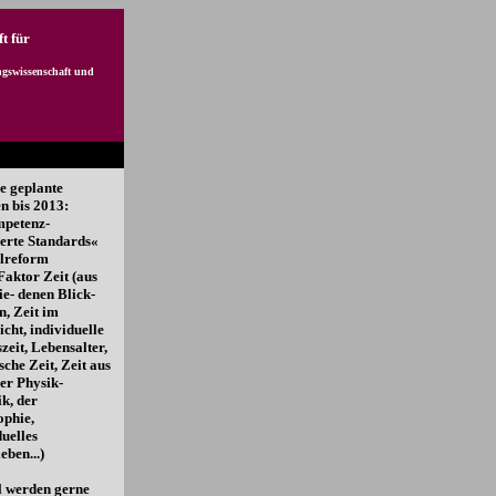
t für
gswissenschaft und
e geplante
 bis 2013:
mpetenz-
ierte Standards«
lreform
Faktor Zeit (aus
ie- denen Blick-
n, Zeit im
icht, individuelle
zeit, Lebensalter,
sche Zeit, Zeit aus
der Physik-
ik, der
ophie,
duelles
eben...)
l werden gerne