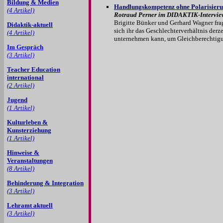
Bildung & Medien
Handlungskompetenz ohne Polarisieru
(4 Artikel)
Rotraud Perner im DIDAKTIK-Interview
Brigitte Bünker und Gerhard Wagner fra
Didaktik-aktuell
sich ihr das Geschlechterverhältnis der
(4 Artikel)
unternehmen kann, um Gleichberechtigun
Im Gespräch
(3 Artikel)
Teacher Education
international
(2 Artikel)
Jugend
(1 Artikel)
Kulturleben &
Kunsterziehung
(1 Artikel)
Hinweise &
Veranstaltungen
(8 Artikel)
Behinderung & Integration
(3 Artikel)
Lehramt aktuell
(3 Artikel)