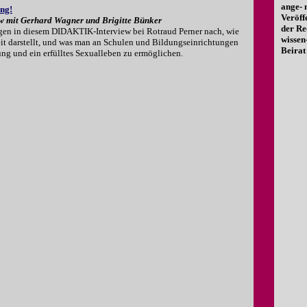
ange-
ng!
Veröff
 mit Gerhard Wagner und Brigitte Bünker
der Re
gen in diesem DIDAKTIK-Interview bei Rotraud Perner nach, wie
wissen
zeit darstellt, und was man an Schulen und Bildungseinrichtungen
Beirat 
g und ein erfülltes Sexualleben zu ermöglichen.