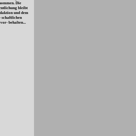
 nommen. Die
entlichung bleibt
daktion und dem
- schaftlichen
vor- behalten...