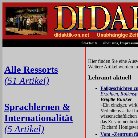
Startseite
über uns, Impressu
Hier finden Sie eine Aus
Alle Ressorts
Weitere Artikel werden i
Lehramt aktuell
(51 Artikel)
Fallgeschichten z
Erzählen, Rollenspi
Brigitte Bünker
Sprachlernen &
»Ein einziger, wirk
Verhaltens ... hat 
Internationalität
wissenschaftlichen 
das Zusammenbest
(5 Artikel)
(Richard Hönigswa
Vom »Zentrum für