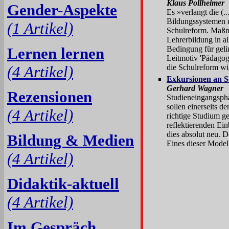
Klaus Pollheimer
Gender-Aspekte
Es »verlangt die (..
Bildungssystemen na
(1 Artikel)
Schulreform. Maßna
Lehrerbildung in a
Lernen lernen
Bedingung für gel
Leitmotiv 'Pädagogi
(4 Artikel)
die Schulreform wi
Exkursionen an S
Gerhard Wagner
Rezensionen
Studieneingangspha
sollen einerseits d
(4 Artikel)
richtige Studium ge
reflektierenden Ein
dies absolut neu. 
Bildung & Medien
Eines dieser Modell
(4 Artikel)
Didaktik-aktuell
(4 Artikel)
Im Gespräch