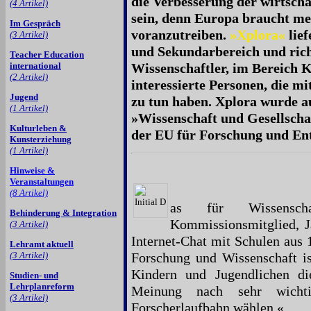
die Verbesserung der wirtscha
(4 Artikel)
sein, denn Europa braucht me
Im Gespräch
voranzutreiben.
»Xplora«
lief
(3 Artikel)
und Sekundarbereich und richt
Teacher Education
international
Wissenschaftler, im Bereich 
(2 Artikel)
interessierte Personen, die m
Jugend
zu tun haben. Xplora wurde a
(1 Artikel)
»Wissenschaft und Gesellsch
Kulturleben &
der EU für Forschung und Ent
Kunsterziehung
(1 Artikel)
Hinweise &
Veranstaltungen
(8 Artikel)
as für Wissensch
Behinderung & Integration
Kommissionsmitglied, J
(3 Artikel)
Internet-Chat mit Schulen aus
Lehramt aktuell
(3 Artikel)
Forschung und Wissenschaft is
Kindern und Jugendlichen di
Studien- und
Lehrplanreform
Meinung nach sehr wicht
(3 Artikel)
Forscherlaufbahn wählen.«